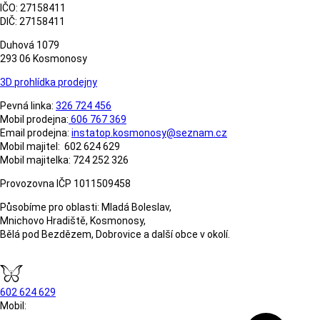
IČO: 27158411
DIČ: 27158411
Duhová 1079
293 06 Kosmonosy
3D prohlídka prodejny
Pevná linka:
326 724 456
Mobil prodejna:
606 767 369
Email prodejna:
instatop.kosmonosy@seznam.cz
Mobil majitel: 602 624 629
Mobil majitelka: 724 252 326
Provozovna IČP 1011509458
Působíme pro oblasti: Mladá Boleslav,
Mnichovo Hradiště, Kosmonosy,
Bělá pod Bezdězem, Dobrovice a další obce v okolí.
602 624 629
Mobil: